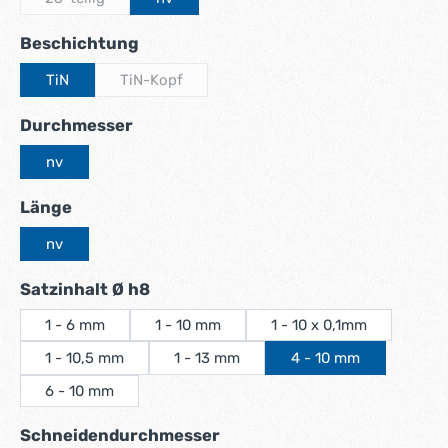
(Diese Option ist zurzeit nicht verfügbar.)
auswählen
Beschichtung
TiN
TiN-Kopf
(Diese Option ist zurzeit nicht verfügbar.)
auswählen
Durchmesser
nv
auswählen
Länge
nv
auswählen
Satzinhalt Ø h8
1 - 6 mm
1 - 10 mm
1 - 10 x 0,1mm
1 - 10,5 mm
1 - 13 mm
4 - 10 mm
6 - 10 mm
auswählen
Schneidendurchmesser