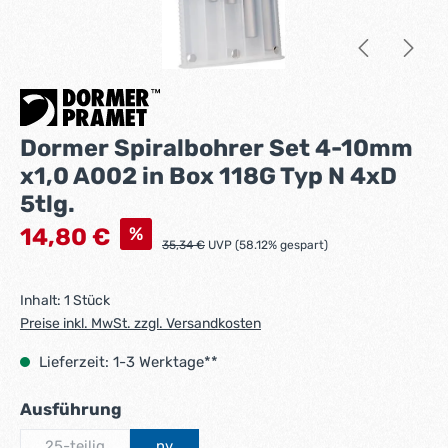
Dormer Spiralbohrer Set 4-10mm
x1,0 A002 in Box 118G Typ N 4xD
5tlg.
Verkaufspreis:
%
14,80 €
Regulärer Preis:
35,34 €
UVP (58.12% gespart)
Inhalt:
1 Stück
Preise inkl. MwSt. zzgl. Versandkosten
Lieferzeit: 1-3 Werktage**
auswählen
Ausführung
25-teilig
nv