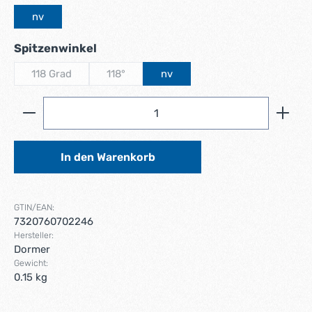
nv
auswählen
Spitzenwinkel
118 Grad
118°
nv
(Diese Option ist zurzeit nicht verfügbar.)
(Diese Option ist zurzeit nicht verfügbar.)
Produkt Anzahl: Gib den gewünschten Wert ein ode
In den Warenkorb
GTIN/EAN:
7320760702246
Hersteller:
Dormer
Gewicht:
0.15 kg