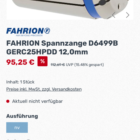
FAHRION Spannzange D6499B
GERC25HPDD 12,0mm
Verkaufspreis:
%
95,25 €
Regulärer Preis:
112,69 €
UVP (15.48% gespart)
Inhalt:
1 Stück
Preise inkl. MwSt. zzgl. Versandkosten
Aktuell nicht verfügbar
auswählen
Ausführung
nv
(Diese Option ist zurzeit nicht verfügbar.)