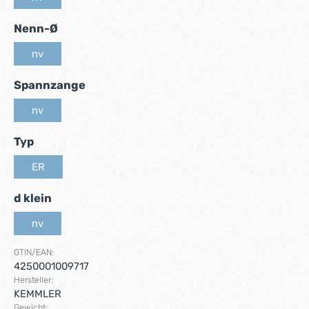
(Diese Option ist zurzeit nicht verfügbar.)
auswählen
Nenn-Ø
nv
(Diese Option ist zurzeit nicht verfügbar.)
auswählen
Spannzange
nv
(Diese Option ist zurzeit nicht verfügbar.)
auswählen
Typ
ER
(Diese Option ist zurzeit nicht verfügbar.)
auswählen
d klein
nv
(Diese Option ist zurzeit nicht verfügbar.)
GTIN/EAN:
4250001009717
Hersteller:
KEMMLER
Gewicht: