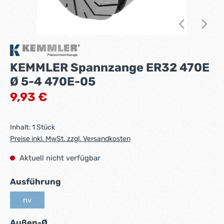
KEMMLER Spannzange ER32 470E
Ø 5-4 470E-05
Regulärer Preis:
9,93 €
Inhalt:
1 Stück
Preise inkl. MwSt. zzgl. Versandkosten
Aktuell nicht verfügbar
auswählen
Ausführung
nv
(Diese Option ist zurzeit nicht verfügbar.)
auswählen
Außen-Ø