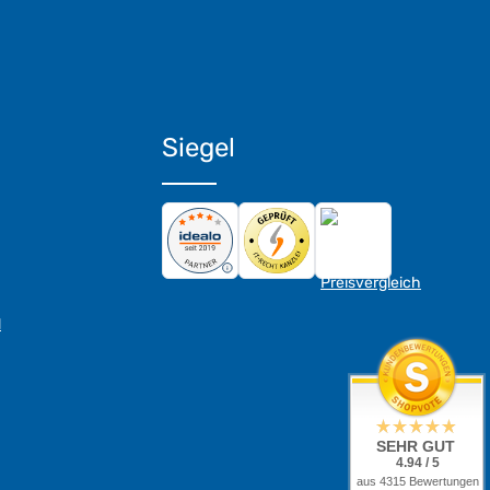
Siegel
d
SEHR GUT
4.94 / 5
aus 4315 Bewertungen