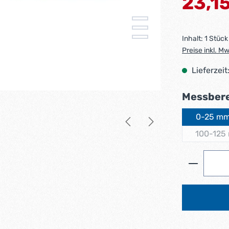
23,1
Inhalt:
1 Stück
Preise inkl. M
Lieferzeit
Messber
0-25 m
100-125
(Di
Produkt 