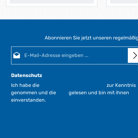
e
e
r
r
z
z
e
e
i
i
t
t
Abonnieren Sie jetzt unseren regelmäßi
:
:
1
1
E-Mail-Adresse*
-
-
3
3
W
W
e
e
Datenschutz
r
r
Ich habe die
Datenschutzbestimmungen
zur Kenntnis
k
k
genommen und die
AGB
gelesen und bin mit ihnen
t
t
a
a
einverstanden.
g
g
e
e
*
*
*
*