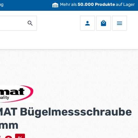
ng
Mehr als
50.000 Produkte
auf Lager
Warenkorb enth
AT Bügelmessschraube
5mm
s: