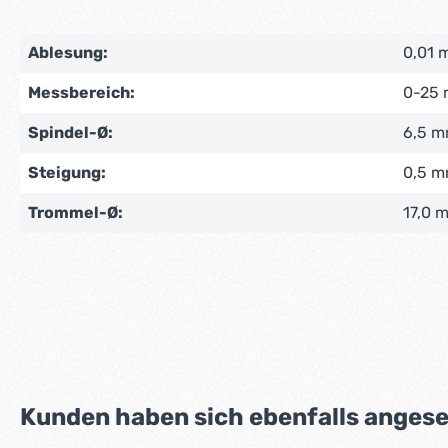
Ablesung:
0,01 
Messbereich:
0-25
Spindel-Ø:
6,5 
Steigung:
0,5 
Trommel-Ø:
17,0 
Produktgalerie überspringen
Kunden haben sich ebenfalls anges