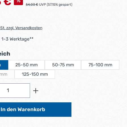
5 €
%
Regulärer Preis:
54,03 €
UVP (57.15% gespart)
wSt. zzgl. Versandkosten
: 1-3 Werktage**
auswählen
eich
m
25-50 mm
50-75 mm
75-100 mm
 mm
125-150 mm
ese Option ist zurzeit nicht verfügbar.)
Anzahl: Gib den gewünschten Wert ein od
In den Warenkorb