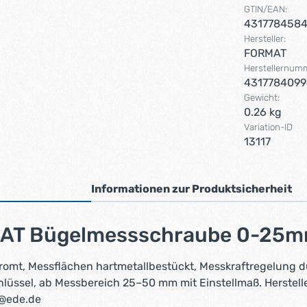
GTIN/EAN:
431778458
Hersteller:
FORMAT
Herstellernum
431778409
Gewicht:
0.26 kg
Variation-ID
13117
Informationen zur Produktsicherheit
MAT Bügelmessschraube 0-25m
omt, Messflächen hartmetallbestückt, Messkraftregelung d
chlüssel, ab Messbereich 25–50 mm mit Einstellmaß. Herste
t@ede.de