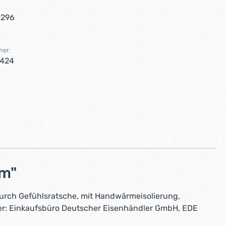
4296
mer:
9424
m"
urch Gefühlsratsche, mit Handwärmeisolierung,
ller: Einkaufsbüro Deutscher Eisenhändler GmbH, EDE