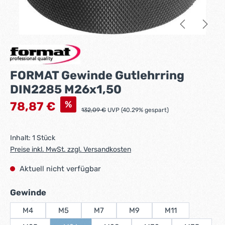
FORMAT Gewinde Gutlehrring
DIN2285 M26x1,50
Verkaufspreis:
%
78,87 €
Regulärer Preis:
132,09 €
UVP (40.29% gespart)
Inhalt:
1 Stück
Preise inkl. MwSt. zzgl. Versandkosten
Aktuell nicht verfügbar
auswählen
Gewinde
M4
M5
M7
M9
M11