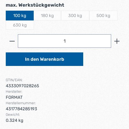
auswählen
max. Werkstückgewicht
100 kg
180 kg
300 kg
500 kg
(Diese Option ist zurzeit nicht verfügbar.)
(Diese Option ist zurzeit nicht 
(Diese Option i
630 kg
(Diese Option ist zurzeit nicht verfügbar.)
Produkt Anzahl: Gib den gewünschten Wert ein ode
In den Warenkorb
GTIN/EAN:
4333097028265
Hersteller:
FORMAT
Herstellernummer:
4317784285193
Gewicht:
0.324 kg