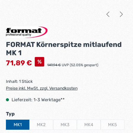
FORMAT Körnerspitze mitlaufend
MK 1
Verkaufspreis:
%
71,89 €
Regulärer Preis:
149,94 €
UVP (52.05% gespart)
Inhalt:
1 Stück
Preise inkl. MwSt. zzgl. Versandkosten
Lieferzeit: 1-3 Werktage**
auswählen
Typ
MK1
MK2
MK3
MK4
MK5
(Diese Option ist zurzeit nicht verfügbar.)
(Diese Option ist zurzeit nicht verfügba
(Diese Option ist zurzeit 
(Diese Optio