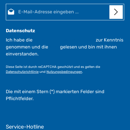
t
E-Mail-Adresse*
:
:
1
-
3
Datenschutz
W
e
Ich habe die
Datenschutzbestimmungen
zur Kenntnis
r
genommen und die
AGB
gelesen und bin mit ihnen
k
einverstanden.
t
a
Diese Seite ist durch reCAPTCHA geschützt und es gelten die
g
Datenschutzrichtlinie
und
Nutzungsbedingungen
.
e
*
*
Die mit einem Stern (*) markierten Felder sind
Pflichtfelder.
Service-Hotline