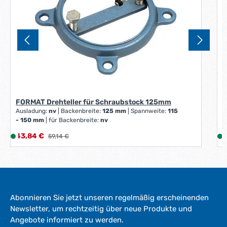
F
T
FORMAT Drehteller für Schraubstock 125mm
Ausladung:
nv
|
Backenbreite:
125 mm
|
Spannweite:
115
- 150 mm
|
für Backenbreite:
nv
V
Verkaufspreis:
V
43,84 €
L
Regulärer Preis:
8
59,14 €
i
i
e
f
e
r
Abonnieren Sie jetzt unseren regelmäßig erscheinenden
z
Newsletter, um rechtzeitig über neue Produkte und
e
Angebote informiert zu werden.
i
i