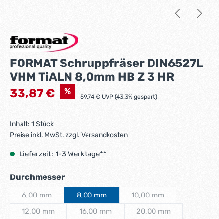
FORMAT Schruppfräser DIN6527L
VHM TiALN 8,0mm HB Z 3 HR
Verkaufspreis:
%
33,87 €
Regulärer Preis:
59,74 €
UVP (43.3% gespart)
Inhalt:
1 Stück
Preise inkl. MwSt. zzgl. Versandkosten
Lieferzeit: 1-3 Werktage**
auswählen
Durchmesser
6,00 mm
8,00 mm
10,00 mm
(Diese Option ist zurzeit nicht verfügbar.)
(Diese Option ist zurzeit
12,00 mm
16,00 mm
20,00 mm
(Diese Option ist zurzeit nicht verfügbar.)
(Diese Option ist zurzeit nicht verfügbar.)
(Diese Option ist zurze