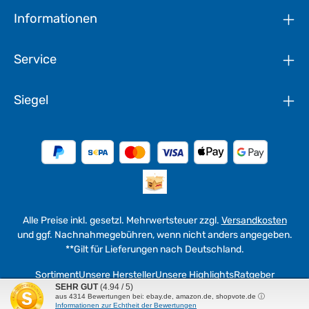
Informationen
Service
Siegel
Alle Preise inkl. gesetzl. Mehrwertsteuer zzgl.
Versandkosten
und ggf. Nachnahmegebühren, wenn nicht anders angegeben.
**Gilt für Lieferungen nach Deutschland.
Sortiment
Unsere Hersteller
Unsere Highlights
Ratgeber
SEHR GUT
(4.94 / 5)
aus
4314
Bewertungen bei: ebay.de, amazon.de, shopvote.de ⓘ
© 2026 werkzeuge4u - with
by
WEMAG in Fulda
Informationen zur Echtheit der Bewertungen