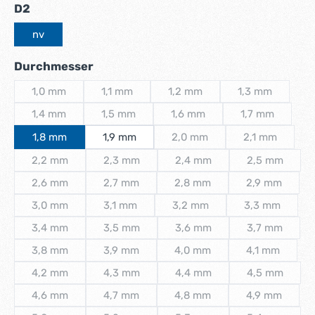
auswählen
D2
nv
auswählen
Durchmesser
1,0 mm
1,1 mm
1,2 mm
1,3 mm
(Diese Option ist zurzeit nicht verfügbar.)
(Diese Option ist zurzeit nicht verfügbar.)
(Diese Option ist zurzeit nicht 
(Diese Option i
1,4 mm
1,5 mm
1,6 mm
1,7 mm
(Diese Option ist zurzeit nicht verfügbar.)
(Diese Option ist zurzeit nicht verfügbar.)
(Diese Option ist zurzeit nicht
(Diese Option 
1,8 mm
1,9 mm
2,0 mm
2,1 mm
(Diese Option ist zurzeit nicht
(Diese Option
2,2 mm
2,3 mm
2,4 mm
2,5 mm
(Diese Option ist zurzeit nicht verfügbar.)
(Diese Option ist zurzeit nicht verfügbar.)
(Diese Option ist zurzeit nich
(Diese Optio
2,6 mm
2,7 mm
2,8 mm
2,9 mm
(Diese Option ist zurzeit nicht verfügbar.)
(Diese Option ist zurzeit nicht verfügbar.)
(Diese Option ist zurzeit nich
(Diese Optio
3,0 mm
3,1 mm
3,2 mm
3,3 mm
(Diese Option ist zurzeit nicht verfügbar.)
(Diese Option ist zurzeit nicht verfügbar.)
(Diese Option ist zurzeit nicht
(Diese Option
3,4 mm
3,5 mm
3,6 mm
3,7 mm
(Diese Option ist zurzeit nicht verfügbar.)
(Diese Option ist zurzeit nicht verfügbar.)
(Diese Option ist zurzeit nich
(Diese Optio
3,8 mm
3,9 mm
4,0 mm
4,1 mm
(Diese Option ist zurzeit nicht verfügbar.)
(Diese Option ist zurzeit nicht verfügbar.)
(Diese Option ist zurzeit nich
(Diese Option
4,2 mm
4,3 mm
4,4 mm
4,5 mm
(Diese Option ist zurzeit nicht verfügbar.)
(Diese Option ist zurzeit nicht verfügbar.)
(Diese Option ist zurzeit nich
(Diese Optio
4,6 mm
4,7 mm
4,8 mm
4,9 mm
(Diese Option ist zurzeit nicht verfügbar.)
(Diese Option ist zurzeit nicht verfügbar.)
(Diese Option ist zurzeit nich
(Diese Optio