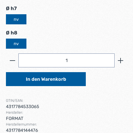
auswählen
Ø h7
nv
auswählen
Ø h8
nv
Produkt Anzahl: Gib den gewünschten Wert ein ode
In den Warenkorb
GTIN/EAN:
4317784533065
Hersteller:
FORMAT
Herstellernummer:
4317784144476