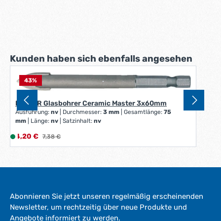
Produktgalerie überspringen
Kunden haben sich ebenfalls angesehen
43
%
HELLER Glasbohrer Ceramic Master 3x60mm
Ausführung:
nv
|
Durchmesser:
3 mm
|
Gesamtlänge:
75
mm
|
Länge:
nv
|
Satzinhalt:
nv
Verkaufspreis:
4,20 €
L
Regulärer Preis:
7,38 €
i
e
f
e
r
Abonnieren Sie jetzt unseren regelmäßig erscheinenden
z
Newsletter, um rechtzeitig über neue Produkte und
e
Angebote informiert zu werden.
i