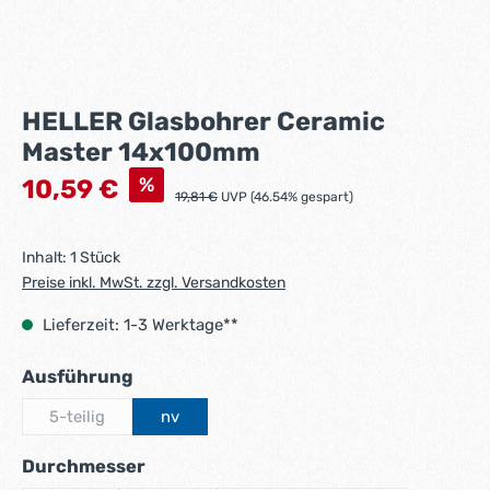
HELLER Glasbohrer Ceramic
Master 14x100mm
Verkaufspreis:
%
10,59 €
Regulärer Preis:
19,81 €
UVP (46.54% gespart)
Inhalt:
1 Stück
Preise inkl. MwSt. zzgl. Versandkosten
Lieferzeit: 1-3 Werktage**
auswählen
Ausführung
5-teilig
nv
(Diese Option ist zurzeit nicht verfügbar.)
auswählen
Durchmesser