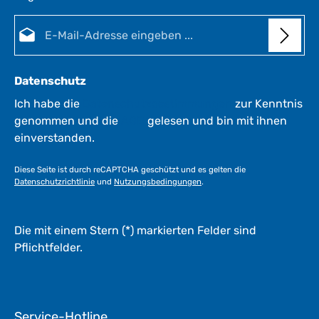
t
E-Mail-Adresse*
:
1
-
3
Datenschutz
W
e
Ich habe die
Datenschutzbestimmungen
zur Kenntnis
r
genommen und die
AGB
gelesen und bin mit ihnen
k
einverstanden.
t
a
Diese Seite ist durch reCAPTCHA geschützt und es gelten die
g
Datenschutzrichtlinie
und
Nutzungsbedingungen
.
e
*
*
Die mit einem Stern (*) markierten Felder sind
Pflichtfelder.
Service-Hotline