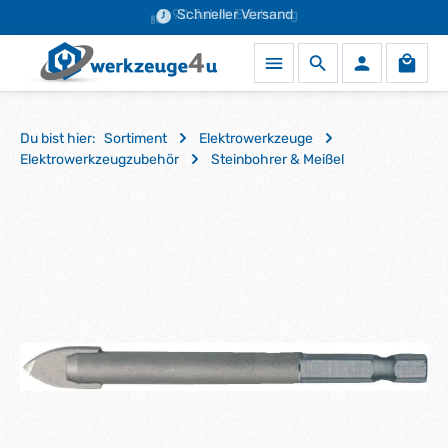
90 Jahre Erfahrung
Schneller Versand
Zum Hauptinhalt springen
Waren
Du bist hier:
Sortiment
Elektrowerkzeuge
Elektrowerkzeugzubehör
Steinbohrer & Meißel
Bildergalerie überspringen