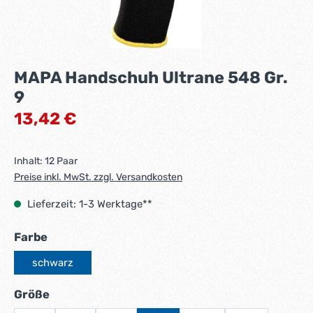
MAPA Handschuh Ultrane 548 Gr.
9
Regulärer Preis:
13,42 €
Inhalt:
12 Paar
Preise inkl. MwSt. zzgl. Versandkosten
Lieferzeit: 1-3 Werktage**
auswählen
Farbe
schwarz
auswählen
Größe