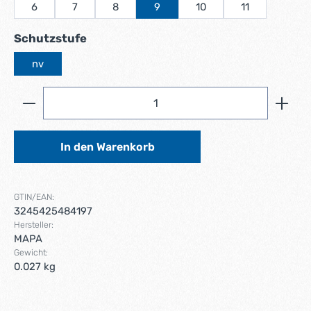
6
7
8
9
10
11
auswählen
Schutzstufe
nv
Produkt Anzahl: Gib den gewünschten Wert ein ode
In den Warenkorb
GTIN/EAN:
3245425484197
Hersteller:
MAPA
Gewicht:
0.027 kg