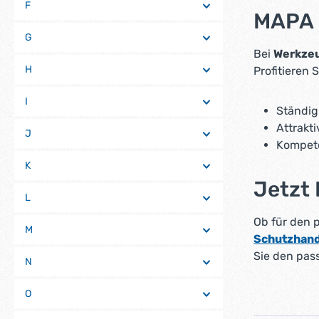
F
MAPA S
G
Bei
Werkze
H
Profitieren S
I
Ständig
Attrakt
J
Kompete
K
Jetzt
L
Ob für den 
M
Schutzhan
Sie den pas
N
O