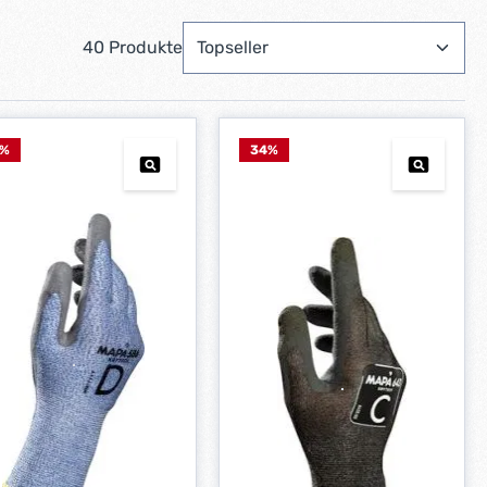
40 Produkte
%
34
%