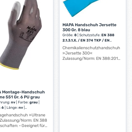
1
abung von Kleinteilen
, Federn usw.),
-
ellung von Elektrogeräten
3
ahtloser
W
midstrick,
MAPA Handschuh Jersette
e
eschichtung Polyurethan
300 Gr. 8 blau
r
 Farbe:
Größe:
8
|
Schutzstufe:
EN 388
k
arz
2.1.3.1.X. / EN 374 TKP / EN
t
407 X.1.X.X.X.X.
Chemikalienschutzhandschuh
a
»Jersette 300«
g
Zulassung/Norm: EN 388:2016,
e
EN 407, EN 374 Eigenschaften: •
Bewegungsfreiheit aufgrund
*
anatomischer Form •
*
Hervorragender Tragekomfort
durch Textilträger mit nahtloser
Grifffläche • Hohe
 Montage-Handschuh
Reißfestigkeit • Gute Resistenz
ne 551 Gr. 6 PU grau
gegenüber vielen verdünnten
hrung:
nv
|
Farbe:
grau
|
Säuren und Basen Ausführung:
:
6
|
Länge:
nv
|
• Silikonfrei • Außenverarbeitung
ttschutzklasse:
nv
|
agehandschuh »Ultrane
glatt • Innen Textilfutter •
zstufe:
nv
Gezackter Stulpenrand
ten: • Geeignet für
Anwendungsbereiche:
 Arbeiten in trockenen und