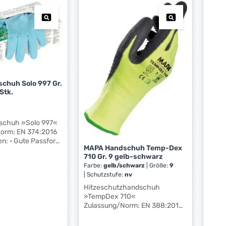
Anwe
e
e
Mecha
i
i
Autom
t
t
Baug
:
:
Einri
Kunststo
1
1
Polyurethan
-
-
m
3
3
chuh Solo 997 Gr.
W
W
Stk.
e
e
r
r
k
k
schuh »Solo 997«
t
t
374:2016
a
a
ssform
g
g
MAPA Handschuh Temp-Dex
t • Hohes
710 Gr. 9 gelb-schwarz
e
e
serte
Farbe:
gelb/schwarz
|
Größe:
9
urch
*
*
|
Schutzstufe:
nv
nrauung •
*
*
gen Öle und Fette •
Hitzeschutzhandschuh
Rollrand •
»TempDex 710«
für verbesserten
Zulassung/Norm: EN 388:2016,
tz
EN 407 Eigenschaften: •
bereiche:
Hitzeschutzhandschuh mit