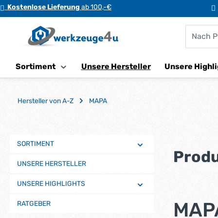
Kostenlose Lieferung
ab 100,-€
m Hauptinhalt springen
Zur Suche springen
Zur Hauptnavigation springen
Sortiment
Unsere Hersteller
Unsere Highli
Hersteller von A-Z
MAPA
SORTIMENT
Prod
UNSERE HERSTELLER
UNSERE HIGHLIGHTS
MAPA
RATGEBER