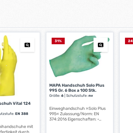
31
%
24
MAPA Handschuh Solo Plus
995 Gr. 6 Box a 100 Stk.
Größe:
6
|
Schutzstufe:
nv
chuh Vital 124
Einweghandschuh »Solo Plus
995« Zulassung/Norm: EN
utzstufe:
EN 388
374:2016 Eigenschaften: •
Flexibler und elastischer
mihandschuhe mit
Einmalschutz für maximale
fertigkeit durch