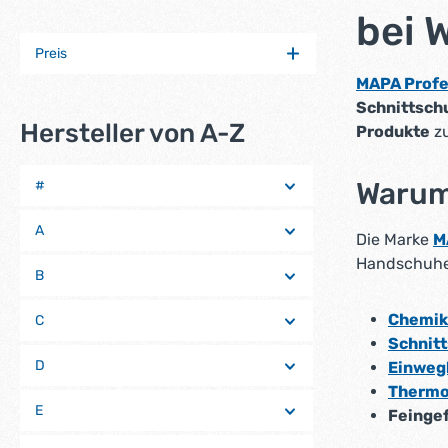
bei 
Preis
MAPA Profe
Schnittsch
Hersteller von A-Z
Produkte
zu
Warum 
#
A
Die Marke
M
Handschuhe 
B
Chemik
C
Schnit
D
Einweg
Thermo
E
Feingef