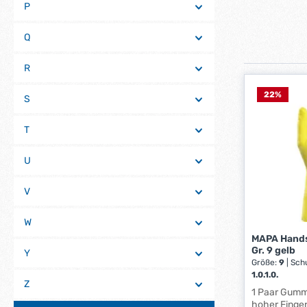
P
Q
R
22
%
S
T
U
V
W
MAPA Hands
Gr. 9 gelb
Y
Größe:
9
|
Sch
1.0.1.0.
Z
1 Paar Gum
hoher Finger