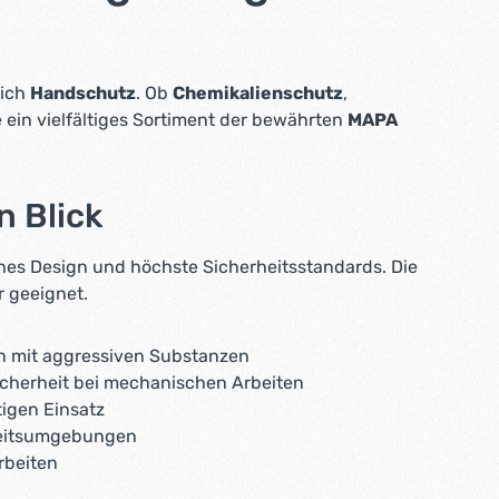
eich
Handschutz
. Ob
Chemikalienschutz
,
 ein vielfältiges Sortiment der bewährten
MAPA
n Blick
hes Design und höchste Sicherheitsstandards. Die
r geeignet.
en mit aggressiven Substanzen
icherheit bei mechanischen Arbeiten
tigen Einsatz
rbeitsumgebungen
rbeiten