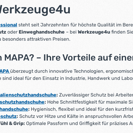
Werkzeuge4u
ssional
steht seit Jahrzehnten für höchste Qualität im Ber
utz
oder
Einweghandschuhe
– bei
Werkzeuge4u
finden Sie
 besonders attraktiven Preisen.
MAPA? – Ihre Vorteile auf eine
APA
überzeugt durch innovative Technologien, ergonomisc
sind ideal für den Einsatz in Industrie, Handwerk und Labo
alienschutzhandschuhe
:
Zuverlässiger Schutz bei Arbeit
tschutzhandschuhe
:
Hohe Schnittfestigkeit für maximale S
handschuhe
:
Hygienisch, flexibel und ideal für den kurzfris
schutz
:
Schutz vor Hitze und Kälte in anspruchsvollen A
ühl & Grip:
Optimale Passform und Griffigkeit für präzises A