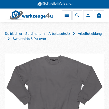
90 Jahre Erfahrung
Schneller Versand
Zum Hauptinhalt springen
Waren
Du bist hier:
Sortiment
Arbeitsschutz
Arbeitskleidung
Sweathirts & Pullover
Bildergalerie überspringen