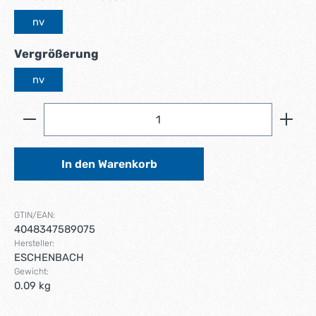
nv
auswählen
Vergrößerung
nv
Produkt Anzahl: Gib den gewünschten Wert ein ode
In den Warenkorb
GTIN/EAN:
4048347589075
Hersteller:
ESCHENBACH
Gewicht:
0.09 kg