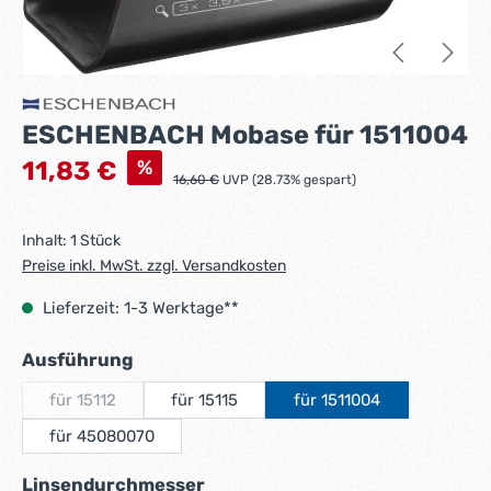
ESCHENBACH Mobase für 1511004
Verkaufspreis:
%
11,83 €
Regulärer Preis:
16,60 €
UVP (28.73% gespart)
Inhalt:
1 Stück
Preise inkl. MwSt. zzgl. Versandkosten
Lieferzeit: 1-3 Werktage**
auswählen
Ausführung
für 15112
für 15115
für 1511004
(Diese Option ist zurzeit nicht verfügbar.)
für 45080070
auswählen
Linsendurchmesser