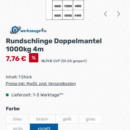
Rundschlinge Doppelmantel
1000kg 4m
Verkaufspreis:
%
7,76 €
Regulärer Preis:
15,71 €
UVP (50.6% gespart)
Inhalt:
1 Stück
Preise inkl. MwSt. zzgl. Versandkosten
Lieferzeit: 1-3 Werktage**
auswählen
Farbe
blau
braun
gelb
grau
(Diese Option ist zurzeit nicht verfügbar.)
(Diese Option ist zurzeit nicht verfügbar.)
(Diese Option ist zurzeit nicht verfüg
(Diese Option ist zurzei
grün
violett