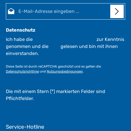
t
E-Mail-Adresse*
g
:
:
e
1
*
-
*
3
Datenschutz
W
e
Ich habe die
Datenschutzbestimmungen
zur Kenntnis
r
genommen und die
AGB
gelesen und bin mit ihnen
k
einverstanden.
t
a
Diese Seite ist durch reCAPTCHA geschützt und es gelten die
g
Datenschutzrichtlinie
und
Nutzungsbedingungen
.
e
*
*
Die mit einem Stern (*) markierten Felder sind
Pflichtfelder.
Service-Hotline