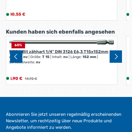
Regulärer Preis:
V
80,55 €
L
5
i
i
e
Produktgalerie überspringen
Kunden haben sich ebenfalls angesehen
f
e
r
60
%
W
z
WERA Bit zähhart 1/4" DIN 3126 E6,3 T15x152mm
G
Antrieb:
nv
|
Größe:
T 15
|
Inhalt:
nv
|
Länge:
152 mm
|
e
Schlüsselweite:
nv
i
i
t
:
:
Verkaufspreis:
V
5,90 €
L
Regulärer Preis:
9
14,92 €
1
i
i
-
e
3
f
W
e
e
r
r
Abonnieren Sie jetzt unseren regelmäßig erscheinenden
z
k
Newsletter, um rechtzeitig über neue Produkte und
e
t
Angebote informiert zu werden.
i
i
a