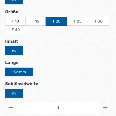
auswählen
Größe
T 10
T 15
T 20
T 25
T 30
T 40
auswählen
Inhalt
nv
auswählen
Länge
152 mm
auswählen
Schlüsselweite
nv
Produkt Anzahl: Gib den gewünschten Wert ein ode