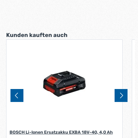
Produktgalerie überspringen
Kunden kauften auch
W
A
S
BOSCH Li-Ionen Ersatzakku EXBA 18V-40, 4,0 Ah