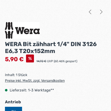
WERA Bit zähhart 1/4" DIN 3126
E6,3 T20x152mm
Verkaufspreis:
%
5,90 €
Regulärer Preis:
14,92 €
UVP (60.46% gespart)
Inhalt:
1 Stück
Preise inkl. MwSt. zzgl. Versandkosten
Lieferzeit: 1-3 Werktage**
auswählen
Antrieb
nv