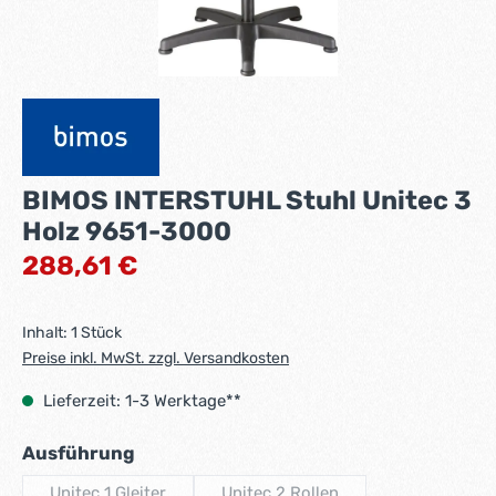
BIMOS INTERSTUHL Stuhl Unitec 3
Holz 9651-3000
Regulärer Preis:
288,61 €
Inhalt:
1 Stück
Preise inkl. MwSt. zzgl. Versandkosten
Lieferzeit: 1-3 Werktage**
auswählen
Ausführung
Unitec 1 Gleiter
Unitec 2 Rollen