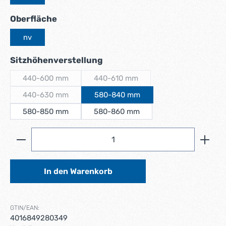
auswählen
Oberfläche
nv
auswählen
Sitzhöhenverstellung
440-600 mm
440-610 mm
(Diese Option ist zurzeit nicht verfügbar.)
(Diese Option ist zurzeit nicht verfüg
440-630 mm
580-840 mm
(Diese Option ist zurzeit nicht verfügbar.)
580-850 mm
580-860 mm
Produkt Anzahl: Gib den gewünschten Wert ein ode
In den Warenkorb
GTIN/EAN:
4016849280349