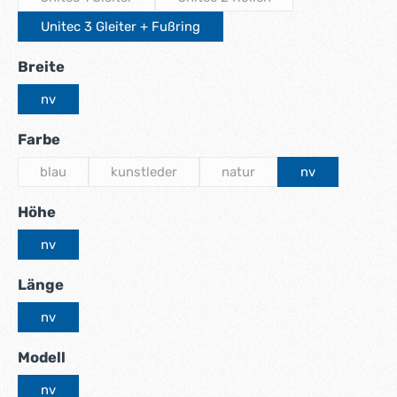
(Diese Option ist zurzeit nicht verfügbar.)
(Diese Option ist zurzeit nicht ve
Unitec 3 Gleiter + Fußring
auswählen
Breite
nv
auswählen
Farbe
blau
kunstleder
natur
nv
(Diese Option ist zurzeit nicht verfügbar.)
(Diese Option ist zurzeit nicht verfügbar.)
(Diese Option ist zurzeit nicht
auswählen
Höhe
nv
auswählen
Länge
nv
auswählen
Modell
nv