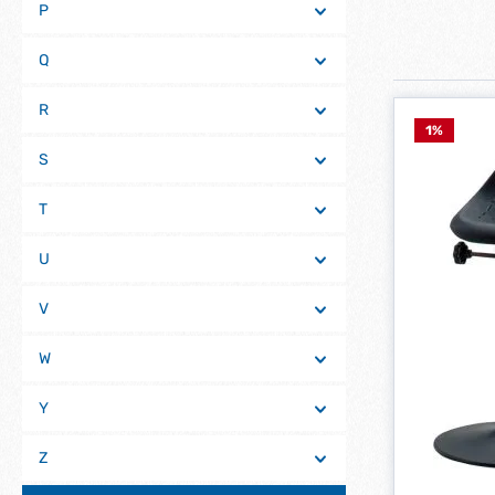
P
Q
R
1
%
S
T
U
V
W
Y
Z