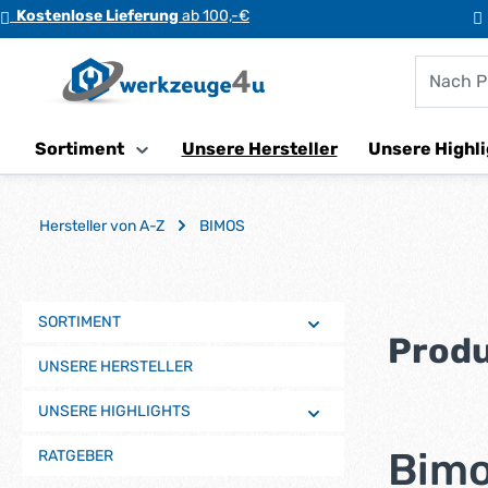
Kostenlose Lieferung
ab 100,-€
m Hauptinhalt springen
Zur Suche springen
Zur Hauptnavigation springen
Sortiment
Unsere Hersteller
Unsere Highli
Hersteller von A-Z
BIMOS
SORTIMENT
Produ
UNSERE HERSTELLER
UNSERE HIGHLIGHTS
Bimo
RATGEBER