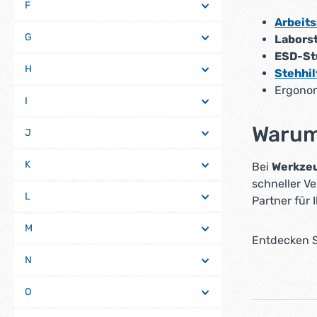
F
Arbeits
G
Labors
ESD-St
H
Stehhil
Ergonom
I
Warum
J
K
Bei
Werkze
schneller V
L
Partner für 
M
Entdecken Si
N
O