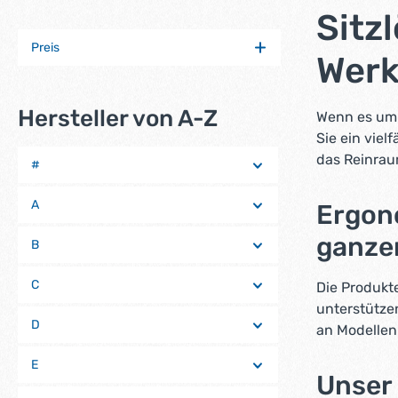
Sitz
Preis
Wer
Hersteller von A-Z
Wenn es um 
Sie ein viel
das Reinrau
#
A
Ergono
ganzer
B
C
Die Produkt
unterstützen
D
an Modellen 
E
Unser