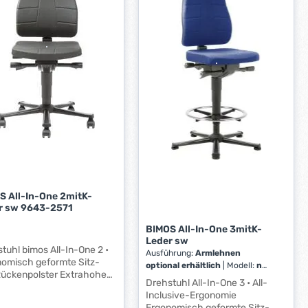
öhenverstellung von 650
3
50 mm durch Präzisions-
hanik. Sitzfläche aus
W
ralschaum mit
e
iertem Tragegriff. Die
r
läche ist nach vorne um
k
eigungsverstellbar.
t
lteile
a
harzbeschichtet. Farbe:
arz.
g
e
*
*
S All-In-One 2mitK-
r sw 9643-2571
BIMOS All-In-One 3mitK-
Leder sw
tuhl bimos All-In-One 2 •
Ausführung:
Armlehnen
omisch geformte Sitz-
optional erhältlich
|
Modell:
nv
|
kenpolster Extrahohe
Oberfläche:
nv
|
Drehstuhl All-In-One 3 • All-
enlehne (600 mm).
Sitzhöhenverstellung:
570 -
Inclusive-Ergonomie
der-Sitzhöhenverstellung
830 mm
Ergonomisch geformte Sitz-