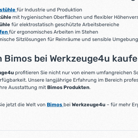
stühle
für Industrie und Produktion
tühle
mit hygienischen Oberflächen und flexibler Höhenver
ühle
für elektrostatisch geschützte Arbeitsbereiche
fen
für ergonomisches Arbeiten im Stehen
ische Sitzlösungen für Reinräume und sensible Umgebun
 Bimos bei Werkzeuge4u kauf
uge4u
profitieren Sie nicht nur von einem umfangreichen S
erfügbarkeit. Unsere langjährige Erfahrung im Bereich prof
Ihre Ausstattung mit
Bimos Produkten
.
e jetzt die Welt von
Bimos
bei
Werkzeuge4u
– für mehr Er