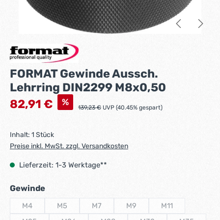
FORMAT Gewinde Aussch.
Lehrring DIN2299 M8x0,50
Verkaufspreis:
%
82,91 €
Regulärer Preis:
139,23 €
UVP (40.45% gespart)
Inhalt:
1 Stück
Preise inkl. MwSt. zzgl. Versandkosten
Lieferzeit: 1-3 Werktage**
auswählen
Gewinde
M4
M5
M7
M9
M11
(Diese Option ist zurzeit nicht verfügbar.)
(Diese Option ist zurzeit nicht verfügbar.)
(Diese Option ist zurzeit nicht verfügbar.)
(Diese Option ist zurzeit nicht
(Diese Option ist z